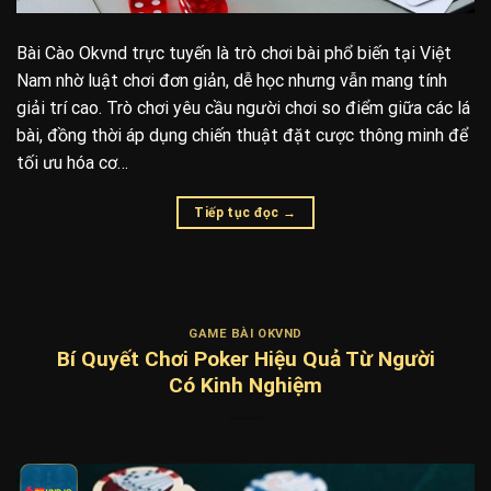
Bài Cào Okvnd trực tuyến là trò chơi bài phổ biến tại Việt
Nam nhờ luật chơi đơn giản, dễ học nhưng vẫn mang tính
giải trí cao. Trò chơi yêu cầu người chơi so điểm giữa các lá
bài, đồng thời áp dụng chiến thuật đặt cược thông minh để
tối ưu hóa cơ…
Tiếp tục đọc
→
GAME BÀI OKVND
Bí Quyết Chơi Poker Hiệu Quả Từ Người
Có Kinh Nghiệm