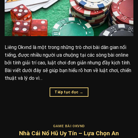
Liêng Okvnd là một trong những trò chơi bài dân gian nổi
tiếng, được nhiều người ưa chuộng tại các sòng bài online
bởi tính giải trí cao, luật chơi đơn giản nhưng đầy kịch tính.
Bài viết dưới đây sẽ giúp bạn hiểu rõ hơn về luật chơi, chiến
thuật và lý do vì…
Tiếp tục đọc
→
GAME BÀI OKVND
Nhà Cái Nổ Hũ Uy Tín – Lựa Chọn An