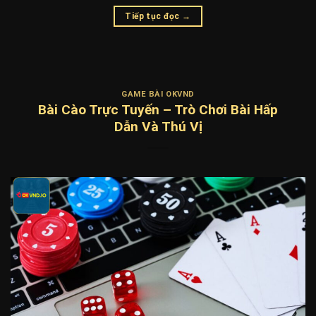
Tiếp tục đọc
→
GAME BÀI OKVND
Bài Cào Trực Tuyến – Trò Chơi Bài Hấp
Dẫn Và Thú Vị