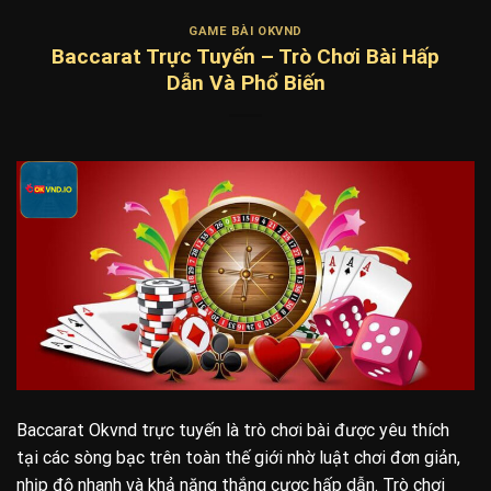
GAME BÀI OKVND
Baccarat Trực Tuyến – Trò Chơi Bài Hấp
Dẫn Và Phổ Biến
Baccarat Okvnd trực tuyến là trò chơi bài được yêu thích
tại các sòng bạc trên toàn thế giới nhờ luật chơi đơn giản,
nhịp độ nhanh và khả năng thắng cược hấp dẫn. Trò chơi