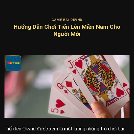
GAME BÀI OKVND
Hướng Dẫn Chơi Tiến Lên Miền Nam Cho
Người Mới
Tiến lên Okvnd được xem là một trong những trò chơi bài