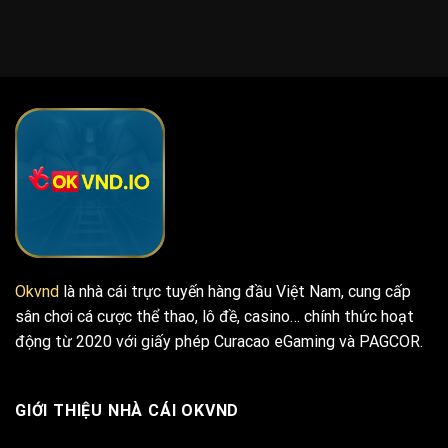
Okvnd
là nhà cái trực tuyến hàng đầu Việt Nam, cung cấp
sân chơi cá cược thể thao, lô đề, casino… chính thức hoạt
động từ 2020 với giấy phép Curacao eGaming và PAGCOR.
GIỚI THIỆU NHÀ CÁI OKVND