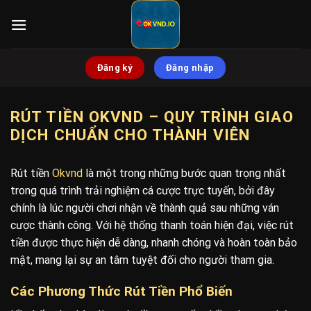
Bỏ
qua
nội
dung
Đăng ký
Đăng nhập
RÚT TIỀN OKVND – QUY TRÌNH GIAO
DỊCH CHUẨN CHO THÀNH VIÊN
Rút tiền
Okvnd
là một trong những bước quan trọng nhất
trong quá trình trải nghiệm cá cược trực tuyến, bởi đây
chính là lúc người chơi nhận về thành quả sau những ván
cược thành công. Với hệ thống thanh toán hiện đại, việc rút
tiền được thực hiện dễ dàng, nhanh chóng và hoàn toàn bảo
mật, mang lại sự an tâm tuyệt đối cho người tham gia.
Các Phương Thức Rút Tiền Phổ Biến