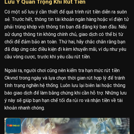
Lưu Ý Quan Trọng Khi Rút Tiền
Có một số lưu ý cần thiết để quá trình rút tiền diễn ra suôn
sẻ. Trước hết, thông tin tài khoản ngân hàng hoặc ví điện tử
phải trùng khớp với thông tin bạn đã đăng ký ban đầu. Nếu
sử dụng thông tin không chính chủ, giao dịch có thể bị từ
chối để đảm bảo an toàn. Thứ hai, hãy chắc chắn rằng bạn
đã đáp ứng các điều kiện đi kèm khuyến mãi, ví dụ như yêu
cầu vòng cược, trước khi yêu cầu rút tiền.
Ngoài ra, người chơi cũng nên kiểm tra hạn mức rút tiền
Okvnd trong ngày và lựa chọn thời gian rút hợp lý để tránh
tình trạng nghẽn hệ thống. Luôn lưu lại biên lai hoặc thông
báo giao dịch để làm bằng chứng khi cần hỗ trợ. Những lưu
ý này sẽ giúp bạn hạn chế tối đa rủi ro và nhận tiền về tài
khoản nhanh chóng.