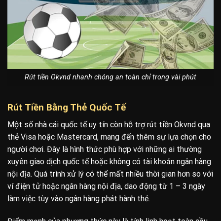
Rút tiền Okvnd nhanh chóng an toàn chỉ trong vài phút
Rút Tiền Bằng Thẻ Quốc Tế
Một số nhà cái quốc tế uy tín còn hỗ trợ rút tiền Okvnd qua
thẻ Visa hoặc Mastercard, mang đến thêm sự lựa chọn cho
người chơi. Đây là hình thức phù hợp với những ai thường
xuyên giao dịch quốc tế hoặc không có tài khoản ngân hàng
nội địa. Quá trình xử lý có thể mất nhiều thời gian hơn so với
ví điện tử hoặc ngân hàng nội địa, dao động từ 1 – 3 ngày
làm việc tùy vào ngân hàng phát hành thẻ.