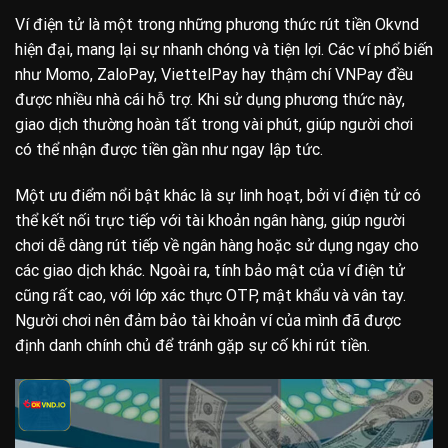
Ví điện tử là một trong những phương thức rút tiền Okvnd
hiện đại, mang lại sự nhanh chóng và tiện lợi. Các ví phổ biến
như Momo, ZaloPay, ViettelPay hay thậm chí VNPay đều
được nhiều nhà cái hỗ trợ. Khi sử dụng phương thức này,
giao dịch thường hoàn tất trong vài phút, giúp người chơi
có thể nhận được tiền gần như ngay lập tức.
Một ưu điểm nổi bật khác là sự linh hoạt, bởi ví điện tử có
thể kết nối trực tiếp với tài khoản ngân hàng, giúp người
chơi dễ dàng rút tiếp về ngân hàng hoặc sử dụng ngay cho
các giao dịch khác. Ngoài ra, tính bảo mật của ví điện tử
cũng rất cao, với lớp xác thực OTP, mật khẩu và vân tay.
Người chơi nên đảm bảo tài khoản ví của mình đã được
định danh chính chủ để tránh gặp sự cố khi rút tiền.