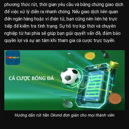
phương thức rút, thời gian yêu cầu và bằng chứng giao dịch
để việc xử lý diễn ra nhanh chóng. Nếu giao dịch liên quan
đến ngân hàng hoặc ví điện tử, bạn cũng nên liên hệ trực
tiếp để kiểm tra tình trạng. Sự hỗ trợ kịp thời và chuyên
nghiệp từ hai phía sẽ giúp bạn giải quyết vấn đề, đảm bảo
quyền lợi và sự an tâm khi tham gia cá cược trực tuyến.
Hướng dẫn rút tiền Okvnd đơn giản cho mọi thành viên