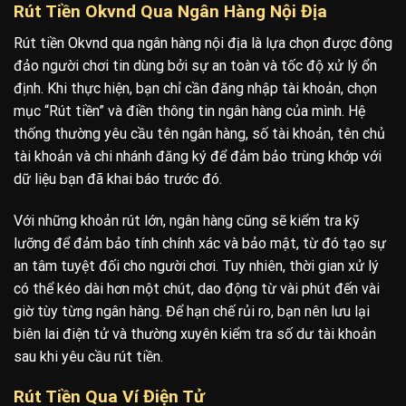
Rút Tiền Okvnd Qua Ngân Hàng Nội Địa
Rút tiền Okvnd qua ngân hàng nội địa là lựa chọn được đông
đảo người chơi tin dùng bởi sự an toàn và tốc độ xử lý ổn
định. Khi thực hiện, bạn chỉ cần đăng nhập tài khoản, chọn
mục “Rút tiền” và điền thông tin ngân hàng của mình. Hệ
thống thường yêu cầu tên ngân hàng, số tài khoản, tên chủ
tài khoản và chi nhánh đăng ký để đảm bảo trùng khớp với
dữ liệu bạn đã khai báo trước đó.
Với những khoản rút lớn, ngân hàng cũng sẽ kiểm tra kỹ
lưỡng để đảm bảo tính chính xác và bảo mật, từ đó tạo sự
an tâm tuyệt đối cho người chơi. Tuy nhiên, thời gian xử lý
có thể kéo dài hơn một chút, dao động từ vài phút đến vài
giờ tùy từng ngân hàng. Để hạn chế rủi ro, bạn nên lưu lại
biên lai điện tử và thường xuyên kiểm tra số dư tài khoản
sau khi yêu cầu rút tiền.
Rút Tiền Qua Ví Điện Tử