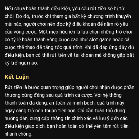
Nếu chưa hoàn thành điều kiện, yêu cầu rút tiền sẽ bị từ
chối. Do đó, trước khi tham gia bất kỳ chương trình khuyến
mãi nào, người chơi nên đọc kỹ điều khoản để nắm rõ yêu
cầu vòng cược. Một mẹo hữu ích là lựa chọn những trò chơi
có tỷ lệ hoàn thành vòng cược cao như slot game hoặc cá
cược thể thao để tăng tốc quá trình. Khi đã đáp ứng đầy đủ
điều kiện, bạn có thể rút tiền về tài khoản mà không gặp bất
kỳ trở ngại nào.
Kết Luận
Rút tiền là bước quan trọng giúp người chơi nhận được phần
thưởng xứng đáng sau quá trình cá cược. Với hệ thống
thanh toán đa dạng, an toàn và minh bạch, quá trình này
ngày càng trở nên thuận tiện hơn. Chỉ cần tuân thủ đúng
hướng dẫn, cung cấp thông tin chính xác và lưu ý đến các
điều kiện giao dịch, bạn hoàn toàn có thể yên tâm rút tiền
nhanh chóng.