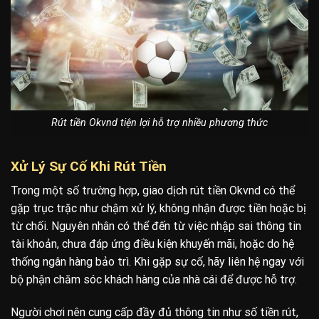
Rút tiền Okvnd tiện lợi hỗ trợ nhiều phương thức
Xử Lý Sự Cố Khi Rút Tiền
Trong một số trường hợp, giao dịch rút tiền Okvnd có thể
gặp trục trặc như chậm xử lý, không nhận được tiền hoặc bị
từ chối. Nguyên nhân có thể đến từ việc nhập sai thông tin
tài khoản, chưa đáp ứng điều kiện khuyến mãi, hoặc do hệ
thống ngân hàng bảo trì. Khi gặp sự cố, hãy liên hệ ngay với
bộ phận chăm sóc khách hàng của nhà cái để được hỗ trợ.
Người chơi nên cung cấp đầy đủ thông tin như số tiền rút,